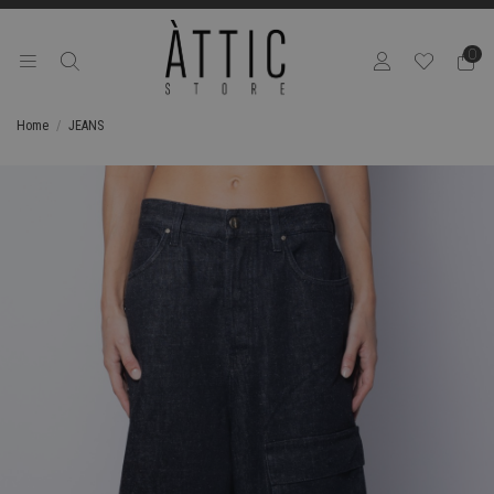
0
Home
JEANS