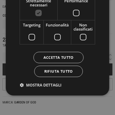
Strettamente
Performance
necessari
EARTH HAIRY SUEDE
COLORE
MISURA
Targeting
Funzionalità
Non
classificati
239,00 €
TASSE INCLUSE
ACCETTA TUTTO
AGGIUNGI AL CARRELLO
RIFIUTA TUTTO
MOSTRA DETTAGLI
MARCA:
GARDEN OF GOD