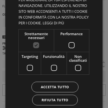
NAVIGAZIONE. UTILIZZANDO IL NOSTRO
FLING
SITO WEB ACCONSENTI A TUTTI I COOKIE
COLORE
TAGLIE NAZIONALI
IN CONFORMITÀ CON LA NOSTRA POLICY
PER I COOKIE.
LEGGI DI PIÙ
Strettamente
Performance
necessari
SOLD OUT
PRODOTTO NON DISPONIBILE CONTATTACI PER SAPERE DI PIÙ
369,00 €
TASSE INCLUSE
Targeting
Funzionalità
Non
classificati
AGGIUNGI AL CARRELLO
ACCETTA TUTTO
RIFIUTA TUTTO