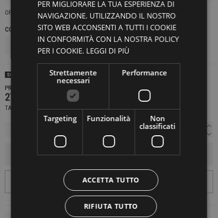
PER MIGLIORARE LA TUA ESPERIENZA DI
OROLOGIO
NAVIGAZIONE. UTILIZZANDO IL NOSTRO
SITO WEB ACCONSENTI A TUTTI I COOKIE
COLORE
TAGLIE NAZIONALI
IN CONFORMITÀ CON LA NOSTRA POLICY
PER I COOKIE.
LEGGI DI PIÙ
Strettamente
Performance
SOLD OUT
necessari
PRODOTTO NON DISPONIBILE CONTATTACI PER SAPERE DI PIÙ
279,00 €
TASSE INCLUSE
Targeting
Funzionalità
Non
classificati
AGGIUNGI AL CARRELLO
ACCETTA TUTTO
RIFIUTA TUTTO