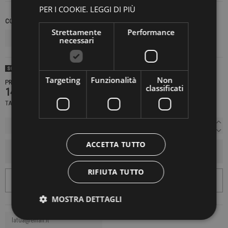
PER I COOKIE.
LEGGI DI PIÙ
COLORE
MISURA
Strettamente
Performance
necessari
SOLD OUT
Targeting
Funzionalità
Non
PRODOTTO NON DISPONIBILE CONTATTACI PER SAPERE DI PIÙ
classificati
149,00 €
TASSE INCLUSE
ACCETTA TUTTO
AGGIUNGI AL CARRELLO
RIFIUTA TUTTO
MOSTRA DETTAGLI