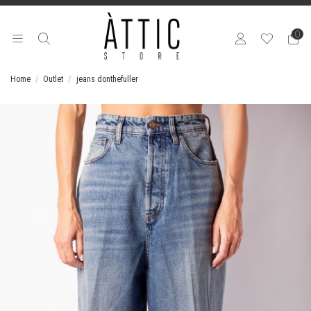
0
Home
Outlet
jeans donthefuller