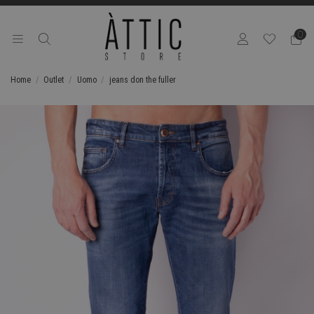
0
Home
Outlet
Uomo
jeans don the fuller