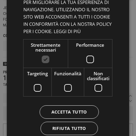
PER MIGLIORARE LA TUA ESPERIENZA DI
JEANS V
ESTIBILITÀ REGOLARE.
NAVIGAZIONE. UTILIZZANDO IL NOSTRO
CHIUSURA CON BOTTONI IN METALLO COLORE RAME.
SITO WEB ACCONSENTI A TUTTI I COOKIE
FONDO 16 CM.
IN CONFORMITÀ CON LA NOSTRA POLICY
MADE IN ITALY
MILANO
PER I COOKIE.
LEGGI DI PIÙ
COLORE
TAGLIE JEANS
Strettamente
Performance
necessari
SOLD OUT
PRODOTTO NON DISPONIBILE CONTATTACI PER SAPERE DI PIÙ
Targeting
Funzionalità
Non
153,30 €
classificati
219,00 €
-30%
TASSE INCLUSE
ACCETTA TUTTO
AGGIUNGI AL CARRELLO
RIFIUTA TUTTO