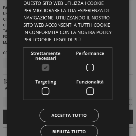
QUESTO SITO WEB UTILIZZA I COOKIE
PANTALONE VESTIBILITÀ CARROT E CINTURA ELASTICIZZATA MONTATA A MANO.
PER MIGLIORARE LA TUA ESPERIENZA DI
UNA PINCE CUCITA.
NAVIGAZIONE. UTILIZZANDO IL NOSTRO
CINTURA ELASTICIZZATA MONTATA A MANO
SITO WEB ACCONSENTI A TUTTI I COOKIE
CHIUSURA CON ZIP, BOTTONE E COULISSE.
TASCHE SUL RETRO A DOPPIO FILETTO E BOTTONE.
IN CONFORMITÀ CON LA NOSTRA POLICY
FONDO 17 CM.
PER I COOKIE.
LEGGI DI PIÙ
MADE IN ITALY
MITTE
Strettamente
Performance
COLORE
TAGLIE NAZIONALI
necessari
132,30 €
Targeting
Funzionalità
189,00 €
-30%
TASSE INCLUSE
ACCETTA TUTTO
AGGIUNGI AL CARRELLO
RIFIUTA TUTTO