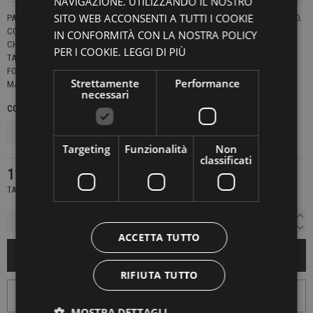
NAVIGAZIONE. UTILIZZANDO IL NOSTRO
SITO WEB ACCONSENTI A TUTTI I COOKIE
PANTALONE VESTIBILITÀ TAPERED E CINTURA IN CONTRASTO MONTATA A MANO.
COSTRUZIONE SARTORIALE.
IN CONFORMITÀ CON LA NOSTRA POLICY
CHIUSURA CON ZIP E DOPPIO BOTTONE.
PER I COOKIE.
LEGGI DI PIÙ
TASCHE A DOPPIO FILETTO SUL RETRO CON PATTINA E BOTTONE.
FONDO 16,5 CM.
Strettamente
Performance
MADE IN ITALY
MARAIS
necessari
COLORE
TAGLIE NAZIONALI
Targeting
Funzionalità
Non
classificati
111,30 €
159,00 €
-30%
TASSE INCLUSE
ACCETTA TUTTO
AGGIUNGI AL CARRELLO
RIFIUTA TUTTO
MOSTRA DETTAGLI