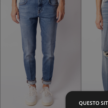
JEANS DONTHEFULLER
J
181,30 €
259,00 €
QUESTO SIT