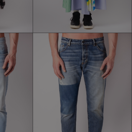
JEANS THE.NIM
174,30 €
249,00 €