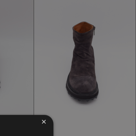
SCARPA SHOTO
272,30 €
389,00 €
×