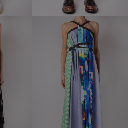
A
ABITO MAATROOM
244,30 €
349,00 €