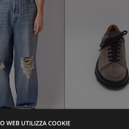
EANS DONTHEFULLER
SCARPA SHOTO
209,30 €
258,30 €
299,00 €
369,00 €
O WEB UTILIZZA COOKIE