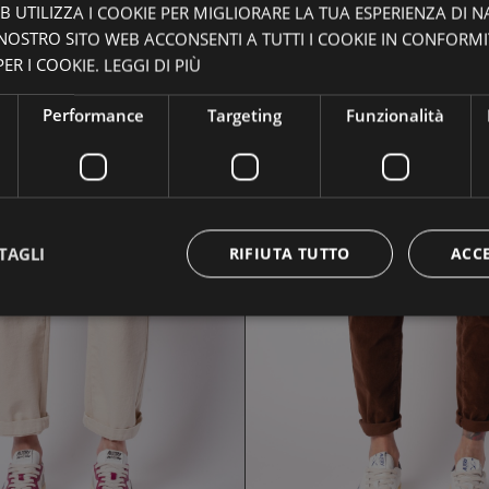
 UTILIZZA I COOKIE PER MIGLIORARE LA TUA ESPERIENZA DI N
 NOSTRO SITO WEB ACCONSENTI A TUTTI I COOKIE IN CONFORM
ER I COOKIE.
LEGGI DI PIÙ
Performance
Targeting
Funzionalità
PANTALONE KM0
PANTALONE CRUNA
TAGLI
RIFIUTA TUTTO
ACC
118,30 €
125,30 €
169,00 €
179,00 €