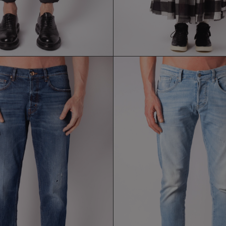
EANS DONTHEFULLER
JEANS THE.NIM
181,30 €
146,30 €
259,00 €
209,00 €