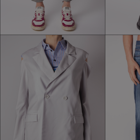
GIACCA MAATROOM
J
370,30 €
529,00 €