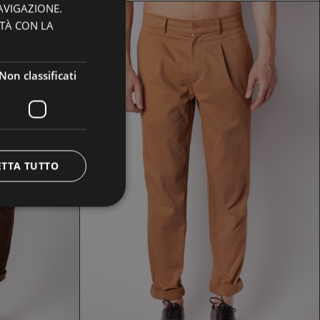
AVIGAZIONE.
ITÀ CON LA
Non classificati
PANTALONE CRUNA
ETTA TUTTO
139,30 €
199,00 €