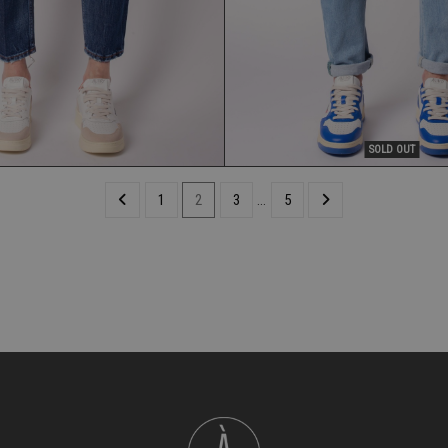
SOLD OUT
1
2
3
…
5