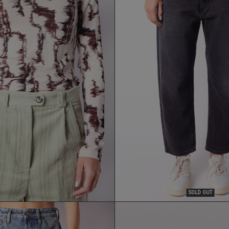
MAGLIA TELA
JEANS THE.NIM
104,30 €
132,30 €
149,00 €
189,00 €
SOLD OUT