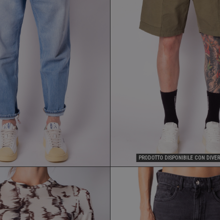
JEANS DONTHEFULER
BERMUDA CRUNA
174,30 €
125,30 €
249,00 €
179,00 €
PRODOTTO DISPONIBILE CON DIVER