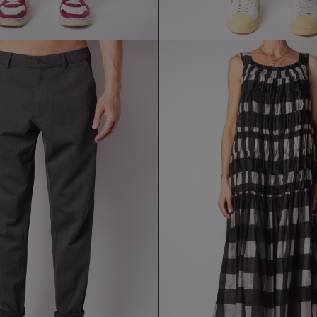
PANTALONE CRUNA
ABITO LA VACA LOC
174,30 €
321,30 €
249,00 €
459,00 €